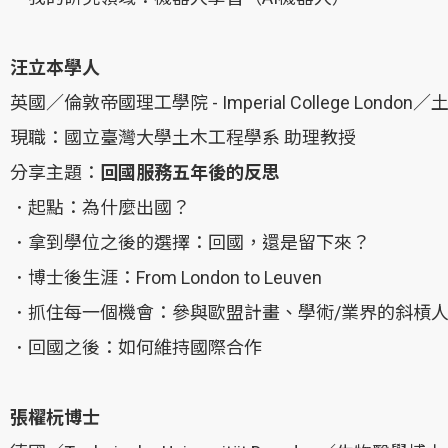
汪立本學人
英國／倫敦帝國理工學院 - Imperial College 
現職：國立臺灣大學土木工程學系 助理教授
分享主題：
回國服務五年後的反思
．起點：為什麼出國？
．拿到學位之後的選擇：回國，還是留下來？
．博士後生涯：From London to Leuven
．抓住每一個機會：參與歐盟計畫、學術/業界的斜槓
．回國之後：如何維持國際合作
張櫂杬博士