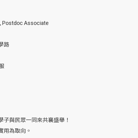
, Postdoc Associate
學路
服
學子與民眾一同來共襄盛舉！
實用為取向。