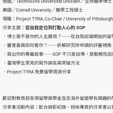
德國／Technische Universität Dresden／生物醫學博士
美國／Cornell University／醫學工程碩士
現職：Project TYRA, Co-Chair / University of Pittsburgh
分享主題：
從自我定位到打動人心的 SOP
．博士是不是你的人生選項？──從自我認識開始的留
．審查委員如何看你？──拆解研究所申請的評審視角
．寫出你的專屬故事──SOP 不只是自傳，是戰略性說
．臺灣學生常見的寫作誤區與突破方法
．Project TYRA 免費留學資源分享
歡迎對教育部各項留學獎學金及至海外留遊學有興趣的
分享會活動內容：配合錄影紀錄、粉絲專頁的分享會以