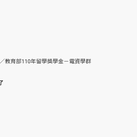
／電腦科學博士／教育部110年留學獎學金－電資學群
了