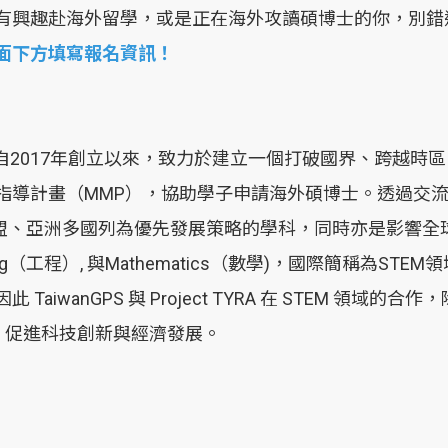
有興趣赴海外留學，或是正在海外攻讀碩博士的你，別錯
面下方填寫報名資訊！
自2017年創立以來，致力於建立一個打破國界、跨越時
指導計畫（MMP），協助學子申請海外碩博士。透過交
合作內容以美國、歐盟、亞洲多國列為優先發展策略的學科，同時亦
gineering（工程）, 與Mathematics（數學)，國
iwanGPS 與 Project TYRA 在 STEM 領
，促進科技創新與經濟發展。