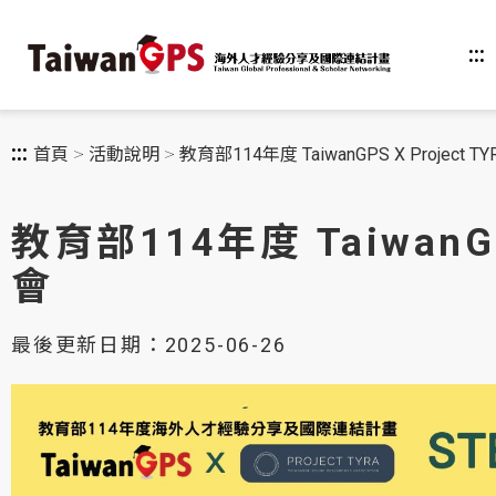
跳
到
主
:::
要
內
容
:::
首頁
活動說明
教育部114年度 TaiwanGPS X Projec
教育部114年度 TaiwanG
會
最後更新日期：2025-06-26