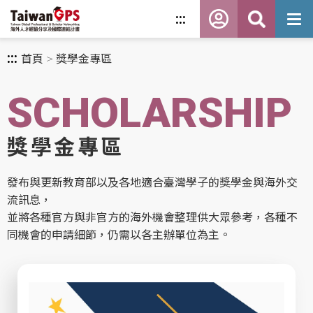
跳
:::
到
主
要
內
:::
首頁
獎學金專區
容
SCHOLARSHIP
獎學金專區
發布與更新教育部以及各地適合臺灣學子的獎學金與海外交
流訊息，
並將各種官方與非官方的海外機會整理供大眾參考，各種不
同機會的申請細節，仍需以各主辦單位為主。