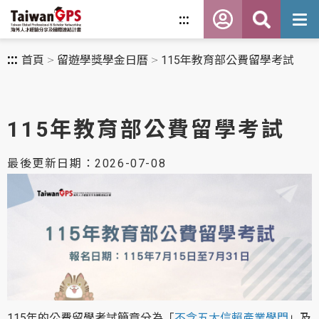
跳
:::
到
主
要
內
:::
首頁
留遊學獎學金日曆
115年教育部公費留學考試
容
115年教育部公費留學考試
最後更新日期：2026-07-08
115年的公費留學考試簡章分為「
不含五大信賴產業學門
」及