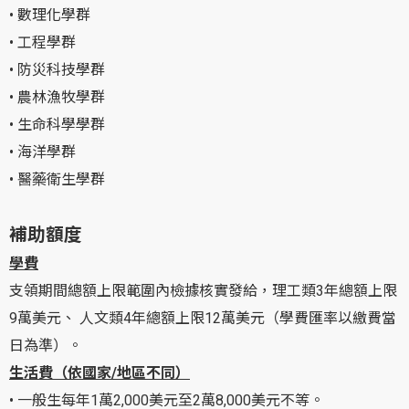
• 數理化學群
• 工程學群
• 防災科技學群
• 農林漁牧學群
• 生命科學學群
• 海洋學群
• 醫藥衛生學群
補助額度
學費
支領期間總額上限範圍內檢據核實發給，理工類3年總額上限
9萬美元、 人文類4年總額上限12萬美元（學費匯率以繳費當
日為準）。
生活費（依國家/地區不同）
• 一般生每年1萬2,000美元至2萬8,000美元不等。