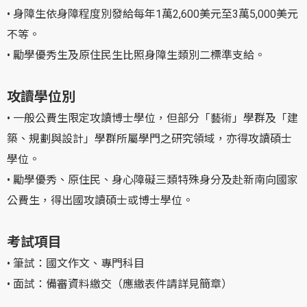
• 身障生依身障程度別發給每年1萬2,600美元至3萬5,000美元
不等。
• 勵學優秀生及原住民生比照身障生類別二標準支給。
攻讀學位別
• 一般公費生限定攻讀博士學位，但部分「藝術」學群及「建
築、規劃與設計」學群所屬學門之研究領域，亦得攻讀碩士
學位。
• 勵學優秀、原住民、身心障礙三類特殊身分及赴新南向國家
公費生，得出國攻讀碩士或博士學位。
考試項目
• 筆試：國文作文、專門科目
• 面試：備審資料繳交（應繳表件請詳見簡章）